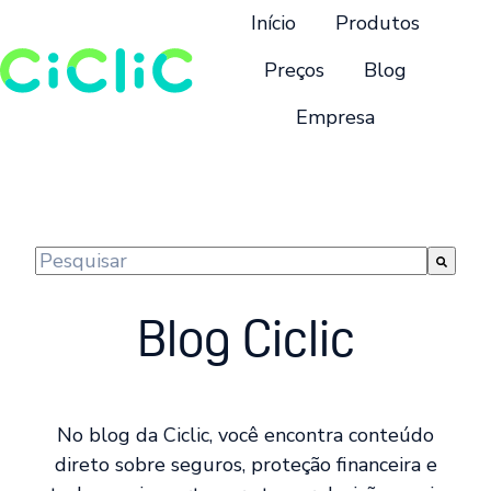
Início
Produtos
Preços
Blog
Empresa
P
á
g
i
n
Este é um campo de pesquisa com recurso de suge
a
Não há sugestões porque o campo de pesquisa 
i
Blog Ciclic
n
i
c
i
No blog da Ciclic, você encontra conteúdo
a
direto sobre seguros, proteção financeira e
l