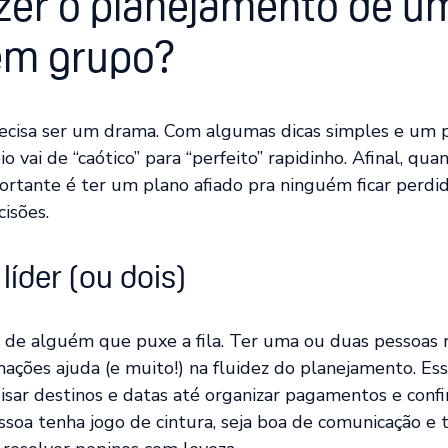
zer o planejamento de u
em grupo?
recisa ser um drama. Com algumas dicas simples e um
io vai de “caótico” para “perfeito” rapidinho. Afinal, qu
portante é ter um plano afiado pra ninguém ficar perd
cisões.
íder (ou dois)
 de alguém que puxe a fila. Ter uma ou duas pessoas 
rmações ajuda (e muito!) na fluidez do planejamento. E
isar destinos e datas até organizar pagamentos e confi
ssoa tenha jogo de cintura, seja boa de comunicação e