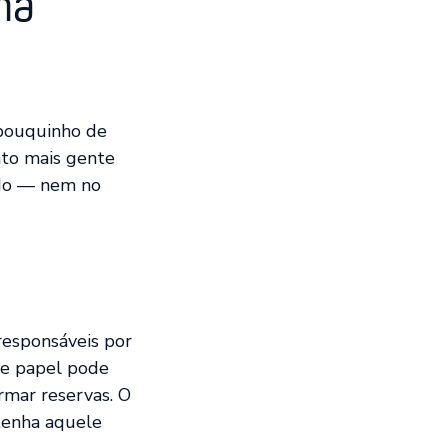
ma
 pouquinho de
anto mais gente
ido — nem no
responsáveis por
sse papel pode
rmar reservas. O
 tenha aquele