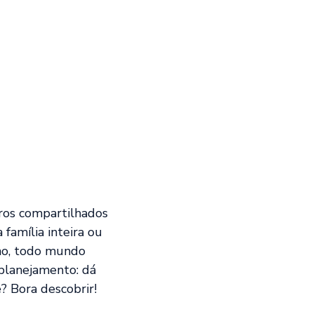
iros compartilhados
família inteira ou
nho, todo mundo
planejamento: dá
? Bora descobrir!