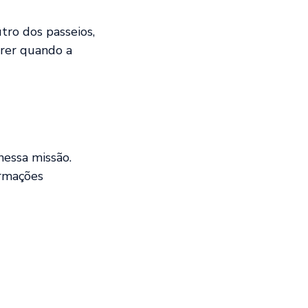
utro dos passeios,
rrer quando a
nessa missão.
ormações