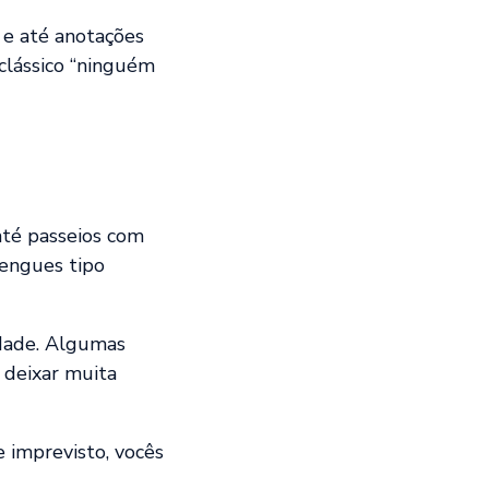
 e até anotações
clássico “ninguém
até passeios com
rengues tipo
idade. Algumas
 deixar muita
e imprevisto, vocês