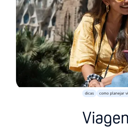
dicas
como planejar 
Viagen