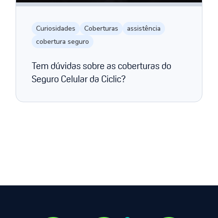
Curiosidades
Coberturas
assistência
cobertura seguro
Tem dúvidas sobre as coberturas do
Seguro Celular da Ciclic?
Página anterior
Próxima página
1