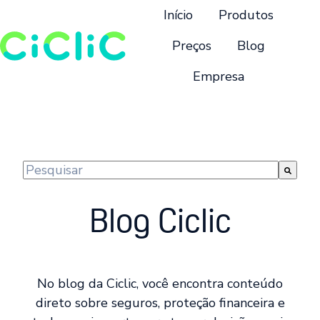
Início
Produtos
Preços
Blog
Empresa
P
á
g
i
n
Este é um campo de pesquisa com recurso de suge
a
Não há sugestões porque o campo de pesquisa 
i
Blog Ciclic
n
i
c
i
No blog da Ciclic, você encontra conteúdo
a
direto sobre seguros, proteção financeira e
l