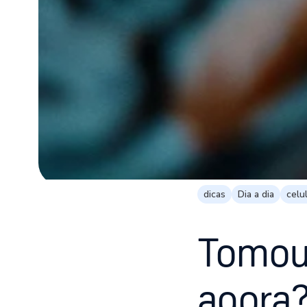
dicas
Dia a dia
celu
Tomou 
agora