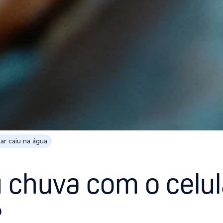
lar caiu na água
chuva com o celul
?