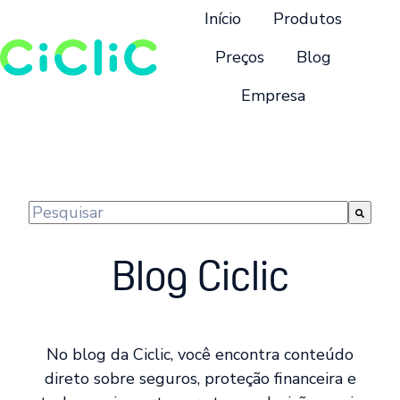
Início
Produtos
Preços
Blog
Empresa
P
á
g
i
n
Este é um campo de pesquisa com recurso de suge
a
Não há sugestões porque o campo de pesquisa 
i
Blog Ciclic
n
i
c
i
No blog da Ciclic, você encontra conteúdo
a
direto sobre seguros, proteção financeira e
l