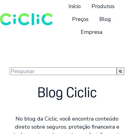
Início
Produtos
Preços
Blog
Empresa
P
á
g
i
n
Este é um campo de pesquisa com recurso de suge
a
Não há sugestões porque o campo de pesquisa 
i
Blog Ciclic
n
i
c
i
No blog da Ciclic, você encontra conteúdo
a
direto sobre seguros, proteção financeira e
l