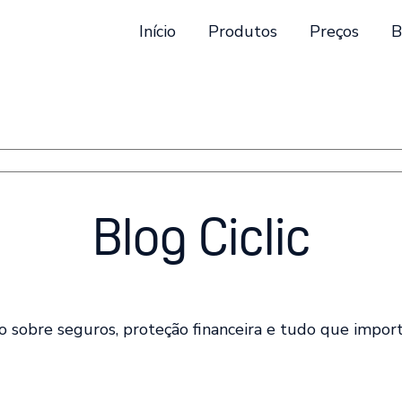
Início
Produtos
Preços
B
stão automática incluído.
está em branco.
Blog Ciclic
o sobre seguros, proteção financeira e tudo que import