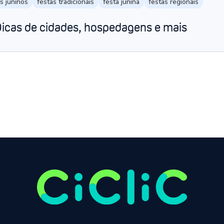
s juninos
festas tradicionais
festa junina
festas regionais
 Dicas de cidades, hospedagens e mais
Página anterior
Próxima página
1