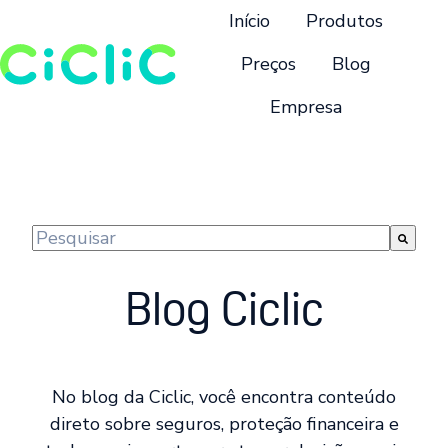
Início
Produtos
Preços
Blog
Empresa
P
á
g
i
n
Este é um campo de pesquisa com recurso de suge
a
Não há sugestões porque o campo de pesquisa 
i
Blog Ciclic
n
i
c
i
No blog da Ciclic, você encontra conteúdo
a
direto sobre seguros, proteção financeira e
l