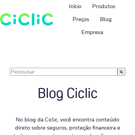
Início
Produtos
Preços
Blog
Empresa
P
á
g
i
n
Este é um campo de pesquisa com recurso de suge
a
Não há sugestões porque o campo de pesquisa 
i
Blog Ciclic
n
i
c
i
No blog da Ciclic, você encontra conteúdo
a
direto sobre seguros, proteção financeira e
l