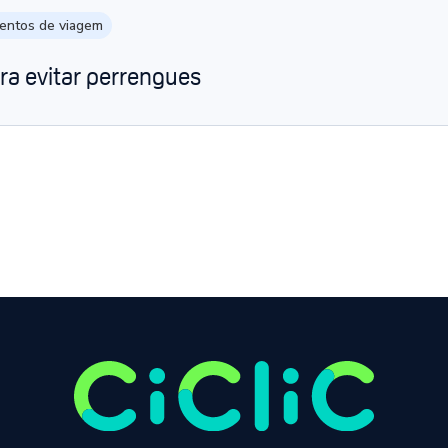
entos de viagem
ra evitar perrengues
Página anterior
Próxima página
1