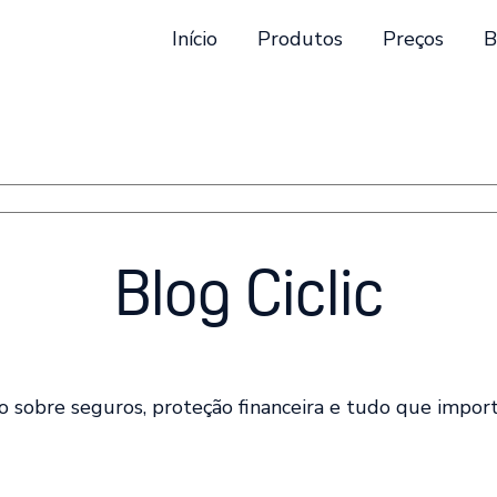
Início
Produtos
Preços
B
stão automática incluído.
está em branco.
Blog Ciclic
o sobre seguros, proteção financeira e tudo que import