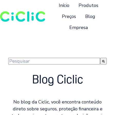
Início
Produtos
Preços
Blog
Empresa
P
á
g
i
n
Este é um campo de pesquisa com recurso de suge
a
Não há sugestões porque o campo de pesquisa 
i
Blog Ciclic
n
i
c
i
No blog da Ciclic, você encontra conteúdo
a
direto sobre seguros, proteção financeira e
l