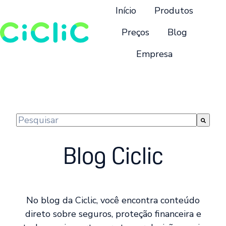
Início
Produtos
Preços
Blog
Empresa
P
á
g
i
n
Este é um campo de pesquisa com recurso de suge
a
Não há sugestões porque o campo de pesquisa 
i
Blog Ciclic
n
i
c
i
No blog da Ciclic, você encontra conteúdo
a
direto sobre seguros, proteção financeira e
l