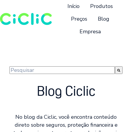
Início
Produtos
Preços
Blog
Empresa
P
á
g
i
n
Este é um campo de pesquisa com recurso de suge
a
Não há sugestões porque o campo de pesquisa 
i
Blog Ciclic
n
i
c
i
No blog da Ciclic, você encontra conteúdo
a
direto sobre seguros, proteção financeira e
l