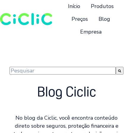
Início
Produtos
Preços
Blog
Empresa
P
á
g
i
n
Este é um campo de pesquisa com recurso de suge
a
Não há sugestões porque o campo de pesquisa 
i
Blog Ciclic
n
i
c
i
No blog da Ciclic, você encontra conteúdo
a
direto sobre seguros, proteção financeira e
l