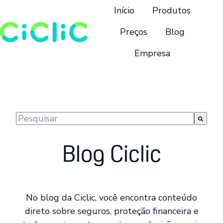
Início
Produtos
Preços
Blog
Empresa
P
á
g
i
n
Este é um campo de pesquisa com recurso de suge
a
Não há sugestões porque o campo de pesquisa 
i
Blog Ciclic
n
i
c
i
No blog da Ciclic, você encontra conteúdo
a
direto sobre seguros, proteção financeira e
l