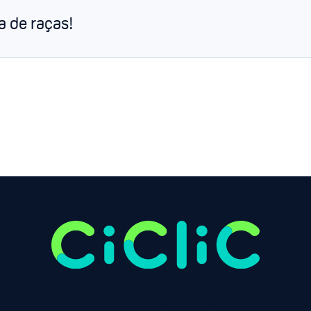
a de raças!
Página anterior
Próxima página
1
Início
Produtos
Preços
Blog
Empresa