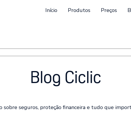
Início
Produtos
Preços
B
stão automática incluído.
está em branco.
Blog Ciclic
o sobre seguros, proteção financeira e tudo que import