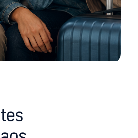
a
tes
 aos