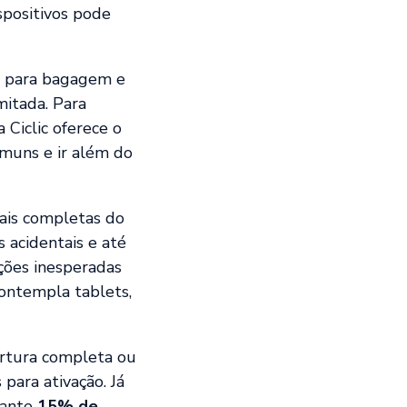
spositivos pode
a para bagagem e
mitada. Para
 Ciclic oferece o
omuns e ir além do
ais completas do
 acidentais e até
ções inesperadas
ontempla tablets,
bertura completa ou
 para ativação. Já
rante
15% de