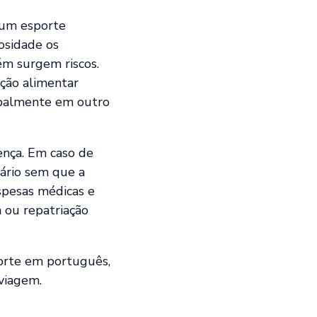
 um esporte
osidade os
ém surgem riscos.
ção alimentar
ipalmente em outro
ença. Em caso de
sário sem que a
spesas médicas e
a ou repatriação
porte em português,
 viagem.