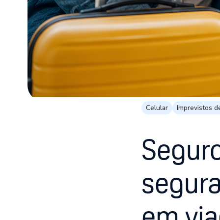
Celular
Imprevistos d
Seguro
segura
em via