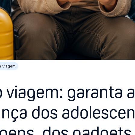
e viagem
 viagem: garanta 
nça dos adolescen
gens, dos gadgets