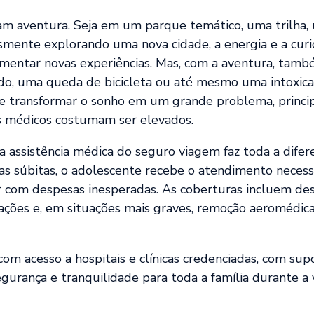
m aventura. Seja em um parque temático, uma trilha,
smente explorando uma nova cidade, a energia e a curi
imentar novas experiências. Mas, com a aventura, tamb
do, uma queda de bicicleta ou até mesmo uma intoxica
 transformar o sonho em um grande problema, princ
os médicos costumam ser elevados.
 assistência médica do seguro viagem faz toda a difer
as súbitas, o adolescente recebe o atendimento neces
car com despesas inesperadas. As coberturas incluem de
nações e, em situações mais graves, remoção aeromédic
com acesso a hospitais e clínicas credenciadas, com su
gurança e tranquilidade para toda a família durante a