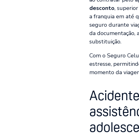
desconto
, superio
a franquia em até q
seguro durante viag
da documentação, a
substituição.
Com o Seguro Celula
estresse, permitin
momento da viagem
Acidente
assistên
adolesc