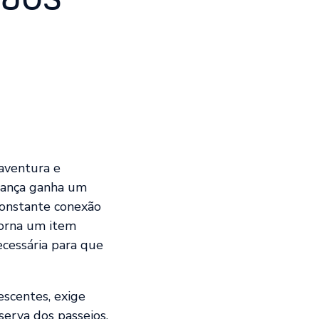
 aventura e
rança ganha um
constante conexão
torna um item
ecessária para que
scentes, exige
serva dos passeios,