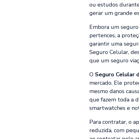
ou estudos durante 
gerar um grande est
Embora um seguro 
pertences, a proteç
garantir uma segura
Seguro Celular, de
que um seguro viag
O
Seguro Celular d
mercado. Ele proteg
mesmo danos causad
que fazem toda a d
smartwatches e no
Para contratar, o a
reduzida, com peque
ao contratar pelo ap