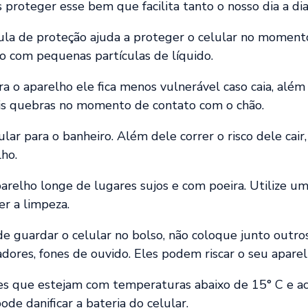
roteger esse bem que facilita tanto o nosso dia a di
cula de proteção ajuda a proteger o celular no momen
o com pequenas partículas de líquido.
a o aparelho ele fica menos vulnerável caso caia, além
eis quebras no momento de contato com o chão.
ular para o banheiro. Além dele correr o risco dele cai
lho.
arelho longe de lugares sujos e com poeira. Utilize 
er a limpeza.
 guardar o celular no bolso, não coloque junto outro
adores, fones de ouvido. Eles podem riscar o seu aparel
es que estejam com temperaturas abaixo de 15° C e ac
de danificar a bateria do celular.