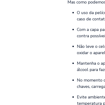
Mas como podemos p
O uso da pelí
caso de contat
Com a capa par
contra possív
Não leve o cel
oxidar o apare
Mantenha o ap
álcool para faz
No momento de
chaves, carreg
Evite ambient
temperatura po