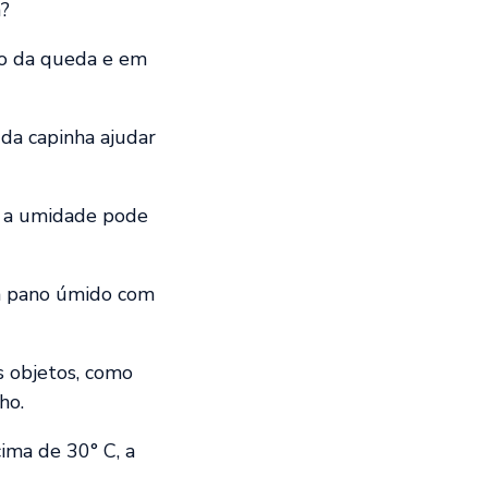
a?
to da queda e em
 da capinha ajudar
r, a umidade pode
um pano úmido com
s objetos, como
ho.
ima de 30° C, a